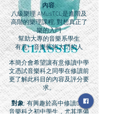
內容
:
八級樂理 AMusTCL是進階及
高階的樂理課程, 對想真正了
樂的入門
幫助大專的音樂系學生
有意一音樂藝術大門的人
本簡介會希望讓有意修讀中學
文憑試音樂科之同學在修讀前
更了解此科目的內容及評分要
求。
對象
: 有興趣於高中修讀DSE
音樂科之初中學生，尤其準備
升S.3與S.4之同學及家長，亦
適合有意於本地或海外音樂學
院/大學修讀音樂之人士。