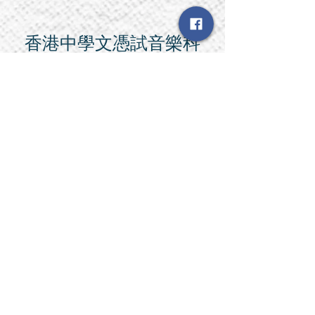
香港中學文憑試音樂科
簡介會
(費用全免)
音樂科簡介會
旺角運動場道21號
運泰大廈3樓B室
Tel/
Whatsapp:
6807-1486
© 2019-2026 HK Music Kingdom