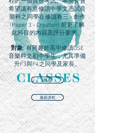
程的一個資歷考試。本簡介會
希望讓有意修讀中學文憑試音
樂科之同學在修讀卷三 - 創作
(Paper 3 - Creation) 前更了解
此科目的內容及評分要求。
對象
: 有興趣於高中修讀DSE
音樂科之初中學生，尤其準備
升F3與F4之同學及家長。
報名
最新課程