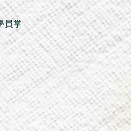
學員掌
、