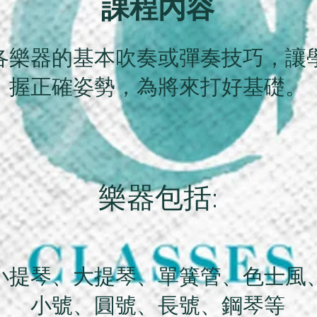
課程內容
各樂器的基本吹奏或彈奏技巧，讓
握正確姿勢，為將來打好基礎。
樂器包括:
小提琴、大提琴、單簧管、色士風
小號、圓號、長號、
鋼琴
等