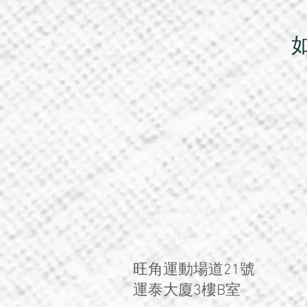
旺角運動場道21號
運泰大廈3樓B室