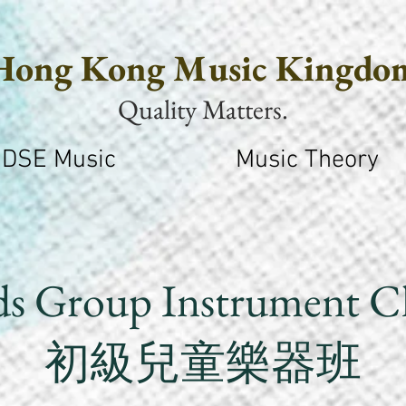
Hong Kong Music Kingdo
Quality Matters.
DSE Music
Music Theory
ds Group Instrument Cl
初級兒童樂器班